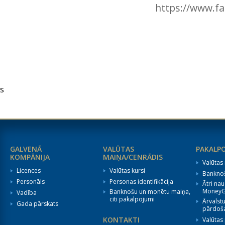
https://www.f
s
GALVENĀ
VALŪTAS
PAKALP
KOMPĀNIJA
MAIŅA/CENRĀDIS
Valūtas
Licences
Valūtas kursi
Bankno
Personāls
Personas identifikācija
Ātri na
Money
Banknošu un monētu maiņa,
Vadība
citi pakalpojumi
Ārvalst
Gada pārskats
pārdoš
KONTAKTI
Valūtas