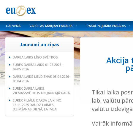
GALVENĀ
VALŪTAS MAIŅA/CENRĀDIS
PAKALPOJUMI/CENRĀDIS
Jaunumi un ziņas
Akcija 
DARBA LAIKS LĪGO SVĒTKOS
EUREX DARBA LAIKS 01.05.2026 –
pā
04.05.2026
DARBA LAIKS LIELDIENĀS 03.04.2026-
06.04.2026
EUREX DARBA LAIKS
Tikai laika pos
ZIEMASSVĒTKOS UN JAUNAJĀ GADĀ
labi valūtu pā
EUREX FILIĀĻU DARBA LAIKI NO
18.11.2025 DAUDZ LAIMES
valūtu izdevīgā
DZIMŠANAS DIENĀ, LATVIJA!
Vairāk informāc